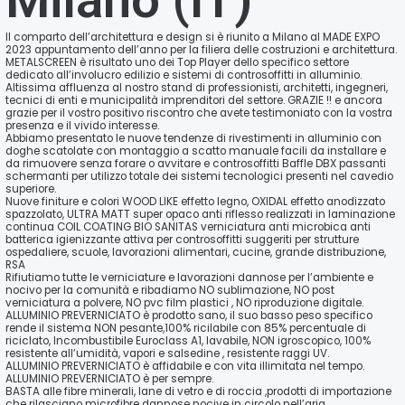
Milano (IT)
Il comparto dell’architettura e design si è riunito a Milano al MADE EXPO
2023 appuntamento dell’anno per la filiera delle costruzioni e architettura.
METALSCREEN è risultato uno dei Top Player dello specifico settore
dedicato all’involucro edilizio e sistemi di controsoffitti in alluminio.
Altissima affluenza al nostro stand di professionisti, architetti, ingegneri,
tecnici di enti e municipalità imprenditori del settore. GRAZIE !! e ancora
grazie per il vostro positivo riscontro che avete testimoniato con la vostra
presenza e il vivido interesse.
Abbiamo presentato le nuove tendenze di rivestimenti in alluminio con
doghe scatolate con montaggio a scatto manuale facili da installare e
da rimuovere senza forare o avvitare e controsoffitti Baffle DBX passanti
schermanti per utilizzo totale dei sistemi tecnologici presenti nel cavedio
superiore.
Nuove finiture e colori WOOD LIKE effetto legno, OXIDAL effetto anodizzato
spazzolato, ULTRA MATT super opaco anti riflesso realizzati in laminazione
continua COIL COATING BIO SANITAS verniciatura anti microbica anti
batterica igienizzante attiva per controsoffitti suggeriti per strutture
ospedaliere, scuole, lavorazioni alimentari, cucine, grande distribuzione,
RSA
Rifiutiamo tutte le verniciature e lavorazioni dannose per l’ambiente e
nocivo per la comunità e ribadiamo NO sublimazione, NO post
verniciatura a polvere, NO pvc film plastici , NO riproduzione digitale.
ALLUMINIO PREVERNICIATO è prodotto sano, il suo basso peso specifico
rende il sistema NON pesante,100% ricilabile con 85% percentuale di
riciclato, Incombustibile Euroclass A1, lavabile, NON igroscopico, 100%
resistente all’umidità, vapori e salsedine , resistente raggi UV.
ALLUMINIO PREVERNICIATO è affidabile e con vita illimitata nel tempo.
ALLUMINIO PREVERNICIATO è per sempre.
BASTA alle fibre minerali, lane di vetro e di roccia ,prodotti di importazione
che rilasciano microfibre dannose nocive in circolo nell’aria.